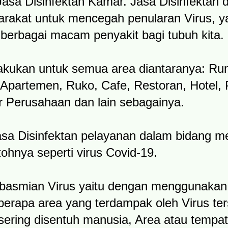
Jasa Disinfektan Kamar. Jasa Disinfektan
rakat untuk mencegah penularan Virus, y
erbagai macam penyakit bagi tubuh kita.
ilakukan untuk semua area diantaranya: R
artemen, Ruko, Cafe, Restoran, Hotel, P
 Perusahaan dan lain sebagainya.
a Disinfektan pelayanan dalam bidang me
ohnya seperti virus Covid-19​.
mbasmian Virus yaitu dengan menggunaka
berapa area yang terdampak oleh Virus ter
ering disentuh manusia, Area atau tempa