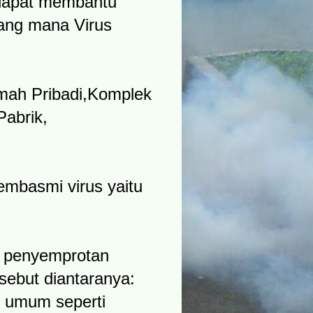
 dapat membantu
ang mana Virus
umah Pribadi,Komplek
abrik,
mbasmi virus yaitu
n penyemprotan
sebut diantaranya:
t umum seperti