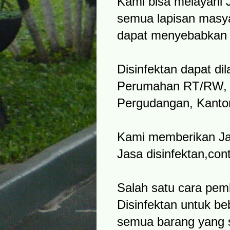
Kami bisa melayani 
semua lapisan masya
dapat menyebabkan b
Disinfektan dapat d
Perumahan RT/RW, Ap
Pergudangan, Kantor
Kami memberikan Jas
Jasa disinfektan,cont
Salah satu cara pe
Disinfektan untuk be
semua barang yang s