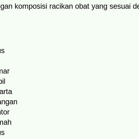
gan komposisi racikan obat yang sesuai 
us
mar
il
arta
angan
tor
umah
us