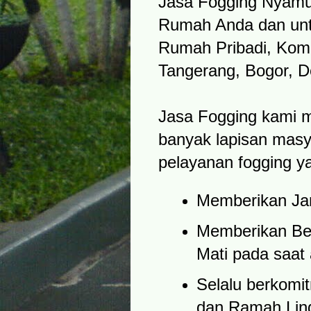
Jasa Fogging Nyamu
Rumah Anda dan unt
Rumah Pribadi, Komp
Tangerang, Bogor, D
Jasa Fogging kami me
banyak lapisan masy
pelayanan fogging ya
Memberikan J
Memberikan Be
Mati pada saat
Selalu berkom
dan Ramah Lin