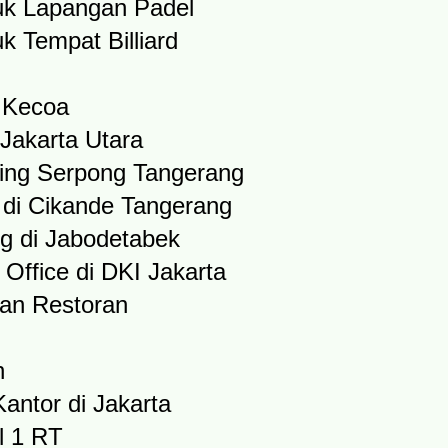
k Lapangan Padel
 Tempat Billiard
 Kecoa
Jakarta Utara
ding Serpong Tangerang
 di Cikande Tangerang
g di Jabodetabek
Office di DKI Jakarta
dan Restoran
h
antor di Jakarta
l 1 RT