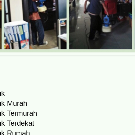
uk
uk Murah
uk Termurah
k Terdekat
uk Rumah