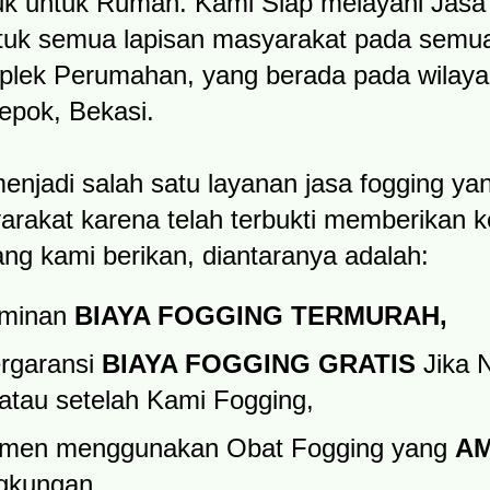
k untuk Rumah. Kami Siap melayani Jas
uk semua lapisan masyarakat
pada semua
lek Perumahan, yang berada pada wilaya
epok, Bekasi.
njadi salah satu layanan jasa fogging yang
arakat karena telah terbukti memberikan k
ng kami berikan, diantaranya adalah:
aminan
BIAYA FOGGING TERMURAH,
rgaransi
BIAYA FOGGING GRATIS
Jika 
 atau setelah Kami Fogging,
itmen menggunakan Obat Fogging yang
AM
gkungan,