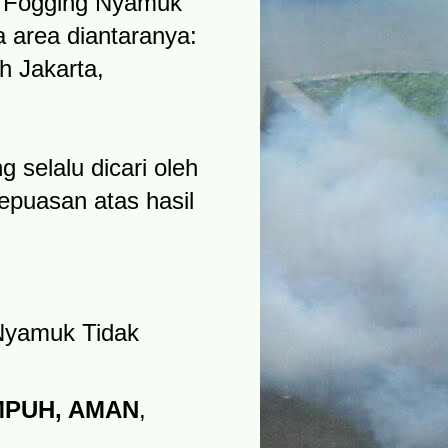
a Fogging Nyamuk
 area diantaranya:
h Jakarta,
 selalu dicari oleh
epuasan atas hasil
Nyamuk Tidak
PUH, AMAN
,