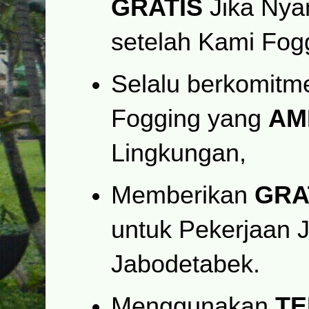
GRATIS
Jika Nya
setelah Kami Fog
Selalu berkomit
Fogging yang
AM
Lingkungan,
Memberikan
GRA
untuk Pekerjaan 
Jabodetabek.
Menggunakan
TE