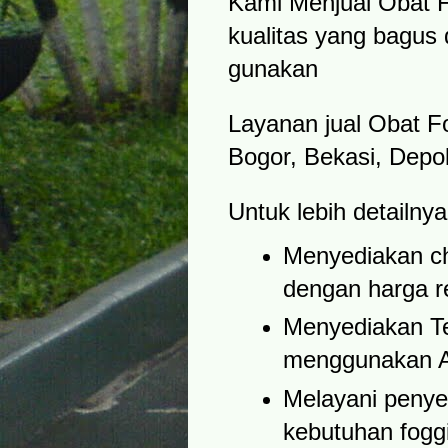
Kami Menjual Obat F
kualitas yang bagus
gunakan
Layanan jual Obat Fo
Bogor, Bekasi, Depo
Untuk lebih detailn
Menyediakan che
dengan harga re
Menyediakan Te
menggunakan A
Melayani penye
kebutuhan fogg