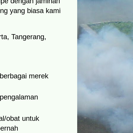
ipe dengan jaminan
ing yang biasa kami
rta, Tangerang,
 berbagai merek
rpengalaman
l/obat untuk
pernah